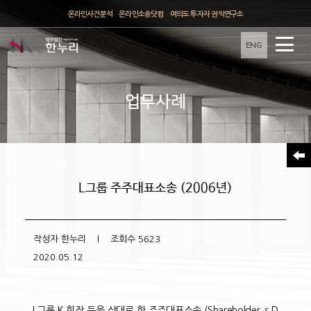
온라인사건분석
온라인소송닷컴
여의도 투자자 권익연구소
ENG
업무사례
L그룹 주주대표소송 (2006년)
작성자
한누리
l 조회수
5623
2020.05.12
L그룹 K 회장 등을 상대로 한 주주대표소송 (Shareholder`s D