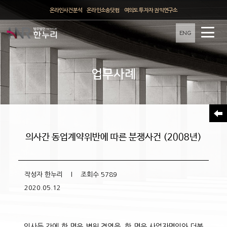
온라인사건분석
온라인소송닷컴
여의도 투자자 권익연구소
ENG
업무사례
의사간 동업계약위반에 따른 분쟁사건 (2008년)
작성자
한누리
l 조회수
5789
2020.05.12
의사들 간에 한 명은 병원 경영을, 한 명은 사업자명의와 더불