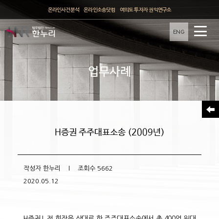
온라인사건분석
온라인소송닷컴
여의도 투자자 권익연구소
ENG
업무사례
H증권 주주대표소송 (2009년)
작성자
한누리
l 조회수
5662
2020.05.12
H증권 L 전 회장을 상대로 한 주주대표소송에서 총 400억 원대