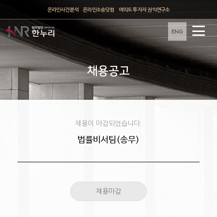
온라인사건분석
온라인소송닷컴
여의도 투자자 권익연구소
ENG
채용공고
채용이 마감되었습니다.
법률비서팀(송무)
채용마감