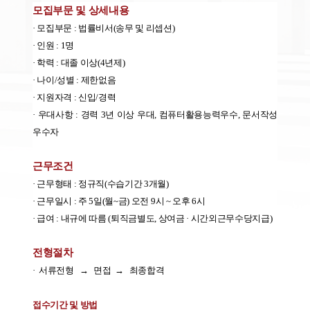
모집부문 및 상세내용
· 모집부문
:
법률비서
(
송무 및 리셉션
)
· 인원
: 1
명
· 학력
:
대졸 이상
(4
년제
)
· 나이
/
성별
:
제한없음
· 지원자격
:
신입
/
경력
· 우대사항
: 경력 3년 이상 우대,
컴퓨터활용능력우수
,
문서작성
우수자
근무조건
· 근무형태
:
정규직
(
수습기간
3
개월
)
· 근무일시
:
주
5
일
(
월
~
금
)
오전
9
시
~
오후
6
시
· 급여
:
내규에 따름
(
퇴직금별도
,
상여금 · 시간외근무수당지급
)
전형절차
·
서류전형
→
면접
→
최종합격
접수기간 및 방법