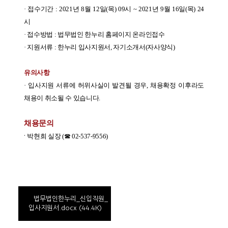
· 접수기간
: 2021
년
8
월
12
일
(목
) 09
시
~ 2021
년
9
월
16
일
(목
) 24
시
· 접수방법
:
법무법인 한누리 홈페이지 온라인접수
· 지원서류 : 한누리 입사지원서, 자기소개서(자사양식)
유의사항
· 입사지원 서류에 허위사실이 발견될 경우
,
채용확정 이후라도
채용이 취소될 수 있습니다
.
채용문의
·
박현희 실장
(
☎
02-537-9556)
법무법인한누리_신입직원_
(44.4K)
입사지원서.docx