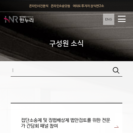
온라인사건분석
온라인소송닷컴
여의도 투자자 권익연구소
ENG
구성원 소식
집단소송제 및 징법배상제 법안검토를 위한 전문
가 간담회 패널 참여​