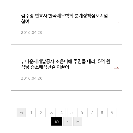
김주영 변호사 한국재무학회 춘계정책심포지엄
참여
2016.04.29
뉴타운재개발공사 소음피해 주민들 대리, 5억 원
상당 승소배상판결 이끌어
2016.04.20
1
2
3
4
5
6
7
8
9
10