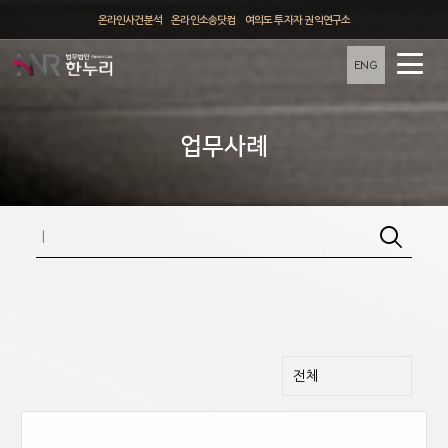
온라인사건분석
온라인소송닷컴
여의도 투자자 권익연구소
ENG
업무사례