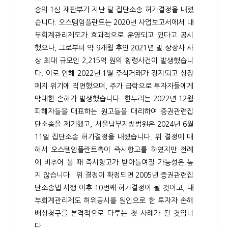
송의 1심 재판부가 지난 달 집단소송 허가결정을 내렸
습니다. 오스템임플란트는 2020년 사업보고서에서 내
부회계관리제도가 효과적으로 운영되고 있다고 공시
했으나, 그로부터 약 9개월 후인 2021년 말 상장사 사
상 최대 규모인 2,215억 원의 횡령사건이 발생했습니
다. 이로 인해 2022년 1월 주식거래가 정지되고 상장
폐지 위기에 직면했으며, 주가 급락으로 투자자들에게
막대한 손해가 발생했습니다. 한누리는 2022년 12월
피해자들을 대표하는 원고들을 대리하여 증권관련집
단소송을 제기했고, 서울남부지방법원은 2024년 6월
11일 집단소송 허가결정을 내렸습니다. 위 결정에 대
해서 오스템임플란트측이 즉시항고를 하였지만 전례
에 비추어 볼 때 즉시항고가 받아들여질 가능성은 높
지 않습니다. 위 결정이 확정되면 2005년 증권관련집
단소송법 시행 이후 10번째 허가결정이 될 것이고, 내
부회계관리제도 허위공시를 원인으로 한 투자자 손해
배상청구를 본격적으로 다루는 첫 사례가 될 것입니
다.