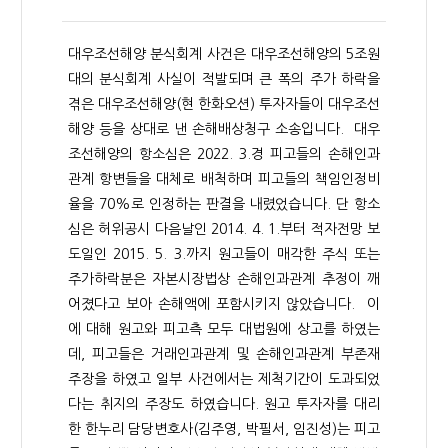
대우조선해양 분식회계 사건은 대우조선해양의 5조원
대의 분식회계 사실이 적발되며 큰 폭의 주가 하락을
겪은 대우조선해양(현 한화오션) 투자자들이 대우조선
해양 등을 상대로 낸 손해배상청구 소송입니다. 대우
조선해양의 항소심은 2022. 3.경 피고들의 손해인과
관계 항변들을 대체로 배척하며 피고들의 책임인정비
율을 70%로 인정하는 판결을 내렸었습니다. 단 항소
심은 허위공시 다음날인 2014. 4. 1.부터 적자전망 보
도일인 2015. 5. 3.까지 원고들이 매각한 주식 또는
주가하락분은 자본시장법상 손해인과관계 추정이 깨
어졌다고 보아 손해액에 포함시키지 않았습니다. 이
에 대해 원고와 피고측 모두 대법원에 상고를 하였는
데, 피고들은 거래인과관계 및 손해인과관계 부존재
주장을 하였고 일부 사건에서는 제척기간이 도과되었
다는 취지의 주장도 하였습니다. 원고 투자자를 대리
한 한누리 담당변호사(김주영, 박필서, 임진성)는 피고